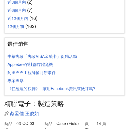
(2)
近3個月內
(7)
近6個月內
(16)
近12個月內
(162)
12個月前
最佳銷售
中華郵政「郵政VISA金融卡」促銷活動
Applebee的社群媒體危機
阿里巴巴工程師搶月餅事件
專案團隊
《任經理的抉擇》─該用Facebook資訊來徵才嗎?
精聯電子：製造策略
蔡孟佳
王俊如
商品
03-CC-03
商品
Case (Field)
頁
14 頁