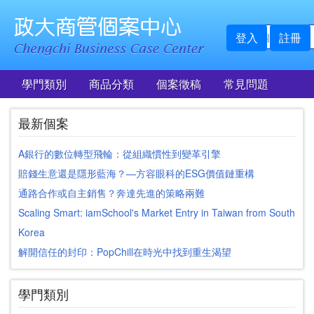
登入
註冊
學門類別
商品分類
個案徵稿
常見問題
最新個案
A銀行的數位轉型飛輪：從組織慣性到變革引擎
賠錢生意還是隱形藍海？—方容眼科的ESG價值鏈重構
通路合作或自主銷售？奔達先進的策略兩難
Scaling Smart: iamSchool's Market Entry in Taiwan from South
Korea
解開信任的封印：PopChill在時光中找到重生渴望
學門類別