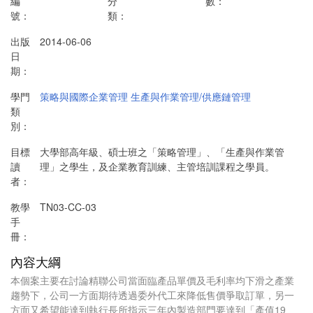
編
分
數：
號：
類：
出版
2014-06-06
日
期：
學門
策略與國際企業管理
生產與作業管理/供應鏈管理
類
別：
目標
大學部高年級、碩士班之「策略管理」、「生產與作業管
讀
理」之學生，及企業教育訓練、主管培訓課程之學員。
者：
教學
TN03-CC-03
手
冊：
內容大綱
本個案主要在討論精聯公司當面臨產品單價及毛利率均下滑之產業
趨勢下，公司一方面期待透過委外代工來降低售價爭取訂單，另一
方面又希望能達到執行長所指示三年內製造部門要達到「產值19