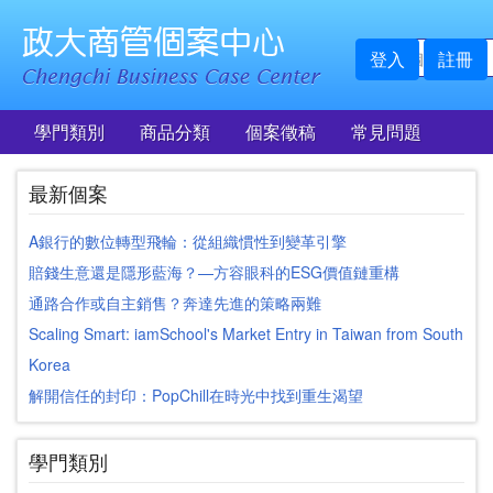
登入
註冊
學門類別
商品分類
個案徵稿
常見問題
最新個案
A銀行的數位轉型飛輪：從組織慣性到變革引擎
賠錢生意還是隱形藍海？—方容眼科的ESG價值鏈重構
通路合作或自主銷售？奔達先進的策略兩難
Scaling Smart: iamSchool's Market Entry in Taiwan from South
Korea
解開信任的封印：PopChill在時光中找到重生渴望
學門類別