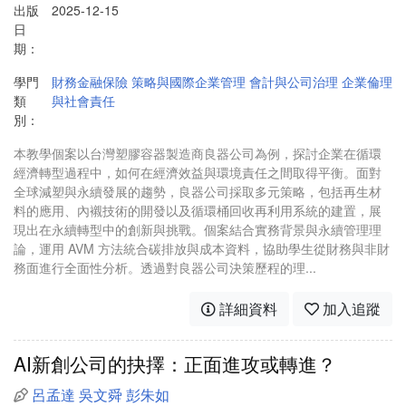
出版
2025-12-15
日
期：
學門
財務金融保險
策略與國際企業管理
會計與公司治理
企業倫理
類
與社會責任
別：
本教學個案以台灣塑膠容器製造商良器公司為例，探討企業在循環
經濟轉型過程中，如何在經濟效益與環境責任之間取得平衡。面對
全球減塑與永續發展的趨勢，良器公司採取多元策略，包括再生材
料的應用、內襯技術的開發以及循環桶回收再利用系統的建置，展
現出在永續轉型中的創新與挑戰。個案結合實務背景與永續管理理
論，運用 AVM 方法統合碳排放與成本資料，協助學生從財務與非財
務面進行全面性分析。透過對良器公司決策歷程的理...
詳細資料
加入追蹤
AI新創公司的抉擇：正面進攻或轉進？
呂孟達
吳文舜
彭朱如