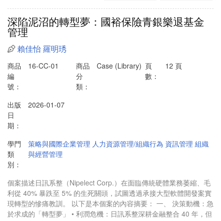
深陷泥沼的轉型夢：國裕保險青銀樂退基金
管理
賴佳怡
羅明琇
商品
16-CC-01
商品
Case (Library)
頁
12 頁
編
分
數：
號：
類：
出版
2026-01-07
日
期：
學門
策略與國際企業管理
人力資源管理/組織行為
資訊管理
組織
類
與經營管理
別：
個案描述日訊系整（Nipelect Corp.）在面臨傳統硬體業務萎縮、毛
利從 40% 暴跌至 5% 的生死關頭，試圖透過承接大型軟體開發案實
現轉型的慘痛教訓。 以下是本個案的內容摘要： 一、 決策動機：急
於求成的「轉型夢」 • 利潤危機：日訊系整深耕金融整合 40 年，但