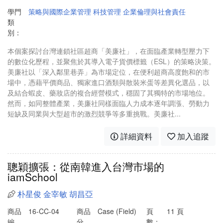
學門
策略與國際企業管理
科技管理
企業倫理與社會責任
類
別：
本個案探討台灣連鎖社區超商「美廉社」，在面臨產業轉型壓力下
的數位化歷程，並聚焦於其導入電子貨價標籤（ESL）的策略決策。
美廉社以「深入鄰里巷弄」為市場定位，在便利超商高度飽和的市
場中，憑藉平價商品、獨家進口酒類與散裝米蛋等差異化選品，以
及結合蝦皮、藥妝店的複合經營模式，穩固了其獨特的市場地位。
然而，如同整體產業，美廉社同樣面臨人力成本逐年調漲、勞動力
短缺及同業與大型超市的激烈競爭等多重挑戰。美廉社...
詳細資料
加入追蹤
聰穎擴張：從南韓進入台灣市場的
iamSchool
朴星俊
金宰敏
胡昌亞
商品
16-CC-04
商品
Case (Field)
頁
11 頁
編
分
數：