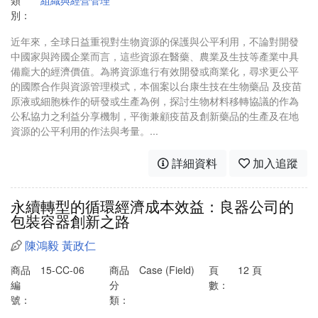
類
組織與經營管理
別：
近年來，全球日益重視對生物資源的保護與公平利用，不論對開發
中國家與跨國企業而言，這些資源在醫藥、農業及生技等產業中具
備龐大的經濟價值。為將資源進行有效開發或商業化，尋求更公平
的國際合作與資源管理模式，本個案以台康生技在生物藥品 及疫苗
原液或細胞株作的研發或生產為例，探討生物材料移轉協議的作為
公私協力之利益分享機制，平衡兼顧疫苗及創新藥品的生產及在地
資源的公平利用的作法與考量。...
詳細資料
加入追蹤
永續轉型的循環經濟成本效益：良器公司的
包裝容器創新之路
陳鴻毅
黃政仁
商品
15-CC-06
商品
Case (Field)
頁
12 頁
編
分
數：
號：
類：