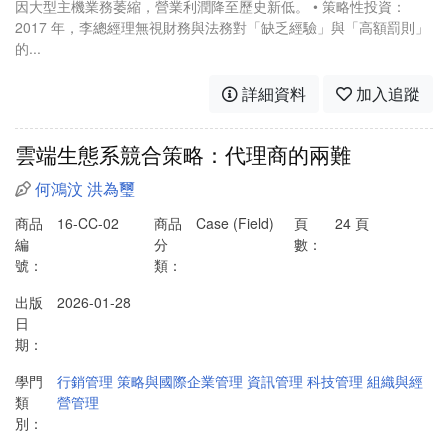
因大型主機業務萎縮，營業利潤降至歷史新低。 • 策略性投資：
2017 年，李總經理無視財務與法務對「缺乏經驗」與「高額罰則」
的...
詳細資料
加入追蹤
雲端生態系競合策略：代理商的兩難
何鴻汶
洪為璽
商品
16-CC-02
商品
Case (Field)
頁
24 頁
編
分
數：
號：
類：
出版
2026-01-28
日
期：
學門
行銷管理
策略與國際企業管理
資訊管理
科技管理
組織與經
類
營管理
別：