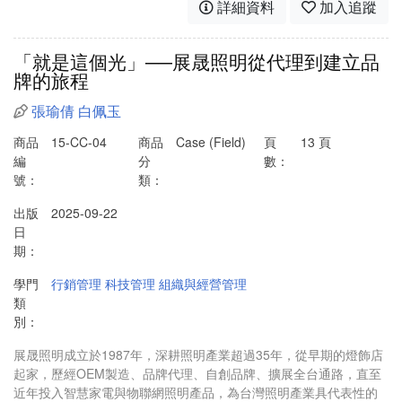
詳細資料
加入追蹤
「就是這個光」──展晟照明從代理到建立品
牌的旅程
張瑜倩
白佩玉
商品
15-CC-04
商品
Case (Field)
頁
13 頁
編
分
數：
號：
類：
出版
2025-09-22
日
期：
學門
行銷管理
科技管理
組織與經營管理
類
別：
展晟照明成立於1987年，深耕照明產業超過35年，從早期的燈飾店
起家，歷經OEM製造、品牌代理、自創品牌、擴展全台通路，直至
近年投入智慧家電與物聯網照明產品，為台灣照明產業具代表性的