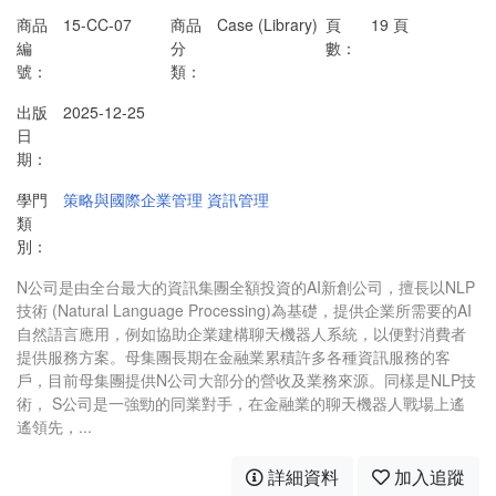
商品
15-CC-07
商品
Case (Library)
頁
19 頁
編
分
數：
號：
類：
出版
2025-12-25
日
期：
學門
策略與國際企業管理
資訊管理
類
別：
N公司是由全台最大的資訊集團全額投資的AI新創公司，擅長以NLP
技術 (Natural Language Processing)為基礎，提供企業所需要的AI
自然語言應用，例如協助企業建構聊天機器人系統，以便對消費者
提供服務方案。母集團長期在金融業累積許多各種資訊服務的客
戶，目前母集團提供N公司大部分的營收及業務來源。同樣是NLP技
術， S公司是一強勁的同業對手，在金融業的聊天機器人戰場上遙
遙領先，...
詳細資料
加入追蹤