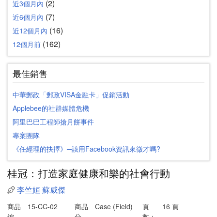
(2)
近3個月內
(7)
近6個月內
(16)
近12個月內
(162)
12個月前
最佳銷售
中華郵政「郵政VISA金融卡」促銷活動
Applebee的社群媒體危機
阿里巴巴工程師搶月餅事件
專案團隊
《任經理的抉擇》─該用Facebook資訊來徵才嗎?
桂冠：打造家庭健康和樂的社會行動
李竺姮
蘇威傑
商品
15-CC-02
商品
Case (Field)
頁
16 頁
編
分
數：