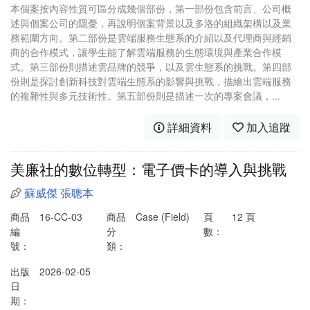
本個案按內容性質可區分成幾個部份，第一部份包含前言、公司概
述與個案公司的隱憂，再說明個案背景以及多洛的組織架構以及業
務範圍方向。第二部份是雲端服務生態系的介紹以及代理商與經銷
商的合作模式，讓學生能了解雲端服務的生態環境與產業合作模
式。第三部份則描述雲品牌的競爭，以及雲生態系的挑戰。第四部
份則是探討創新科技對雲端生態系的影響與挑戰，描繪出雲端服務
的複雜性與多元技術性。第五部份則是描述一次的專案會議，...
詳細資料
加入追蹤
美廉社的數位轉型：電子價卡的導入與挑戰
蘇威傑
張聰本
商品
16-CC-03
商品
Case (Field)
頁
12 頁
編
分
數：
號：
類：
出版
2026-02-05
日
期：