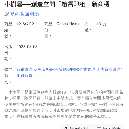
小樹屋──創造空間「隨需即租」新商機
翁必揚
羅明琇
商品
12-AC-02
商品
Case (Field)
頁
13 頁
編
分
數：
號：
類：
出版
2023-03-03
日
期：
學門
行銷管理
財務金融保險
策略與國際企業管理
人力資源管理/
類
組織行為
別：
「小樹屋」是由四位創辦人於2016年10月所共同創立的空間租賃品
牌，採用「隨需即租」的線上申請方式，讓有獨立空間使用需求的
使用戶能快速在1分鐘之內完成線上預約。小樹屋執行長對一個具有
簡約設計風格的舒適空間，其市場需求能獲得初步確認而深感振
奮，但也持續思考著成長策略與可能隨之而來的競爭威脅。...