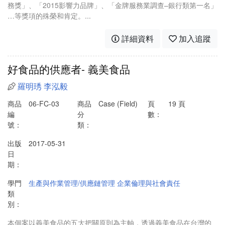
務獎」、「2015影響力品牌」、「金牌服務業調查–銀行類第一名」
…等獎項的殊榮和肯定。...
詳細資料
加入追蹤
好食品的供應者- 義美食品
羅明琇
李泓毅
商品
06-FC-03
商品
Case (Field)
頁
19 頁
編
分
數：
號：
類：
出版
2017-05-31
日
期：
學門
生產與作業管理/供應鏈管理
企業倫理與社會責任
類
別：
本個案以義美食品的五大把關原則為主軸，透過義美食品在台灣的