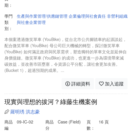
期：
學門
生產與作業管理/供應鏈管理
企業倫理與社會責任
非營利組織
類
與社會企業管理
別：
本個案透過微笑單車 (YouBike)，從台北市公共腳踏車的起源談起，
配合微笑單車 (YouBike) 母公司巨大機械的轉型，探討微笑單車
(YouBike) 如何滿足政府與民眾需求，塑造獨特的單車文化並延伸自
身價值鏈。微笑單車 (YouBike) 的成功，也更進一步為環境帶來減
碳效益，並改善市區壅塞，令資源公平分配，讓社會更加友善。
(Bucket 1)，超過預期的成果。...
詳細資料
加入追蹤
現實與理想的拔河？綠藤生機案例
羅明琇
洪志豪
商品
09-IC-02
商品
Case (Field)
頁
16 頁
編
分
數：