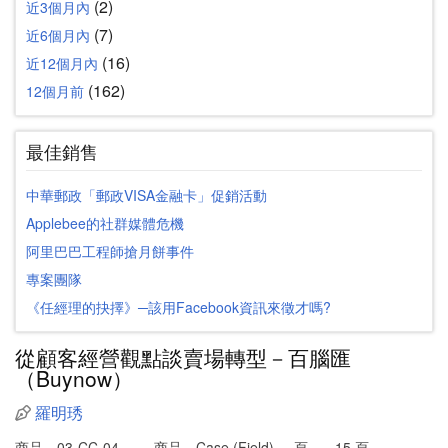
(2)
近3個月內
(7)
近6個月內
(16)
近12個月內
(162)
12個月前
最佳銷售
中華郵政「郵政VISA金融卡」促銷活動
Applebee的社群媒體危機
阿里巴巴工程師搶月餅事件
專案團隊
《任經理的抉擇》─該用Facebook資訊來徵才嗎?
從顧客經營觀點談賣場轉型－百腦匯
（Buynow）
羅明琇
商品
03-CC-04
商品
Case (Field)
頁
15 頁