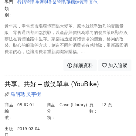
學門
行銷管理
生產與作業管理/供應鏈管理
其他
類
別：
近年來，零售業市場環境面臨大變革。原本就競爭激烈的實體量
販、零售通路都面臨挑戰，以產品與價格為導向的發展策略顯然沒
辦法在實體通路中生存。家樂福透過實體賣場的翻新、格局的改
裝、貼心的服務等方式，創造不同的消費者有感體驗，重新贏回消
費者的心，也讓消費者重新認識家樂福。...
詳細資料
加入追蹤
共享。共好 – 微笑單車 (YouBike)
羅明琇
吳宇衡
商品
08-IC-01
商品
Case (Library)
頁
13 頁
編
分
數：
號：
類：
出版
2019-03-04
日