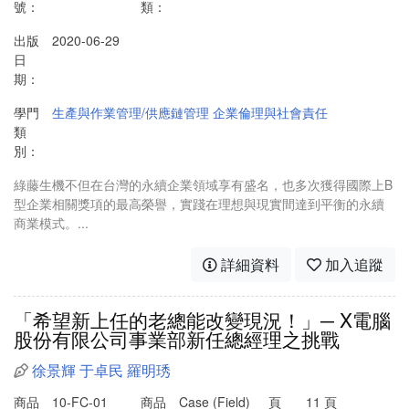
號：
類：
出版
2020-06-29
日
期：
學門
生產與作業管理/供應鏈管理
企業倫理與社會責任
類
別：
綠藤生機不但在台灣的永續企業領域享有盛名，也多次獲得國際上B
型企業相關獎項的最高榮譽，實踐在理想與現實間達到平衡的永續
商業模式。...
詳細資料
加入追蹤
「希望新上任的老總能改變現況！」─ X電腦
股份有限公司事業部新任總經理之挑戰
徐景輝
于卓民
羅明琇
商品
10-FC-01
商品
Case (Field)
頁
11 頁