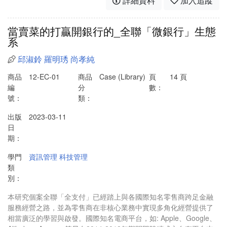
詳細資料
加入追蹤
當賣菜的打贏開銀行的_全聯「微銀行」生態
系
邱淑鈴
羅明琇
尚孝純
商品
12-EC-01
商品
Case (Library)
頁
14 頁
編
分
數：
號：
類：
出版
2023-03-11
日
期：
學門
資訊管理
科技管理
類
別：
本研究個案全聯「全支付」已經踏上與各國際知名零售商跨足金融
服務經營之路，並為零售商在非核心業務中實現多角化經營提供了
相當廣泛的學習與啟發。國際知名電商平台，如: Apple、Google、