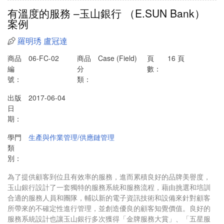
有溫度的服務 –玉山銀行 （E.SUN Bank）
案例
羅明琇
盧冠達
商品
06-FC-02
商品
Case (Field)
頁
16 頁
編
分
數：
號：
類：
出版
2017-06-04
日
期：
學門
生產與作業管理/供應鏈管理
類
別：
為了提供顧客到位且有效率的服務，進而累積良好的品牌美譽度，
玉山銀行設計了一套獨特的服務系統和服務流程，藉由挑選和培訓
合適的服務人員和團隊，輔以新的電子資訊技術和設備來針對顧客
所帶來的不確定性進行管理，並創造優良的顧客知覺價值。良好的
服務系統設計也讓玉山銀行多次獲得「金牌服務大賞」、「五星服