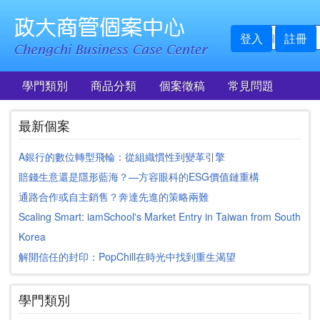
登入
註冊
學門類別
商品分類
個案徵稿
常見問題
最新個案
A銀行的數位轉型飛輪：從組織慣性到變革引擎
賠錢生意還是隱形藍海？—方容眼科的ESG價值鏈重構
通路合作或自主銷售？奔達先進的策略兩難
Scaling Smart: iamSchool's Market Entry in Taiwan from South
Korea
解開信任的封印：PopChill在時光中找到重生渴望
學門類別