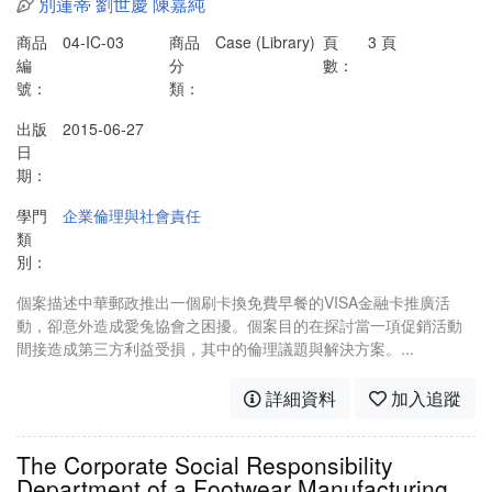
別蓮蒂
劉世慶
陳嘉純
商品
04-IC-03
商品
Case (Library)
頁
3 頁
編
分
數：
號：
類：
出版
2015-06-27
日
期：
學門
企業倫理與社會責任
類
別：
個案描述中華郵政推出一個刷卡換免費早餐的VISA金融卡推廣活
動，卻意外造成愛兔協會之困擾。個案目的在探討當一項促銷活動
間接造成第三方利益受損，其中的倫理議題與解決方案。...
詳細資料
加入追蹤
The Corporate Social Responsibility
Department of a Footwear Manufacturing