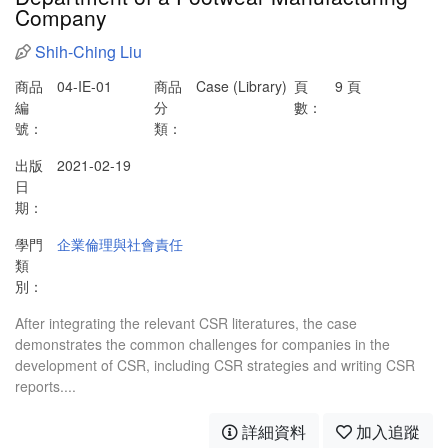
Company
Shih-Ching Liu
商品
04-IE-01
商品
Case (Library)
頁
9 頁
編
分
數：
號：
類：
出版
2021-02-19
日
期：
學門
企業倫理與社會責任
類
別：
After integrating the relevant CSR literatures, the case
demonstrates the common challenges for companies in the
development of CSR, including CSR strategies and writing CSR
reports....
詳細資料
加入追蹤