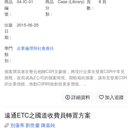
商品
04-IC-01
商品
Case (Library)
頁
8 頁
編
分
數：
號：
類：
出版
2015-06-25
日
期：
學門
企業倫理與社會責任
類
別：
個案撰寫者在整合相關CSR文獻後，將現行企業在發展CSR中常見
挑戰，改寫成為Z公司的個案情境。期盼藉此個案，讓有意發展CSR
的企業借鏡，推動CSR時能創造更多價值。...
詳細資料
加入追蹤
遠通ETC之國道收費員轉置方案
別蓮蒂
劉世慶
陳嘉純