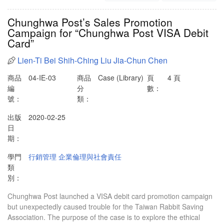
Chunghwa Post’s Sales Promotion
Campaign for “Chunghwa Post VISA Debit
Card”
Lien-Ti Bei
Shih-Ching Liu
Jia-Chun Chen
商品
04-IE-03
商品
Case (Library)
頁
4 頁
編
分
數：
號：
類：
出版
2020-02-25
日
期：
學門
行銷管理
企業倫理與社會責任
類
別：
Chunghwa Post launched a VISA debit card promotion campaign
but unexpectedly caused trouble for the Taiwan Rabbit Saving
Association. The purpose of the case is to explore the ethical