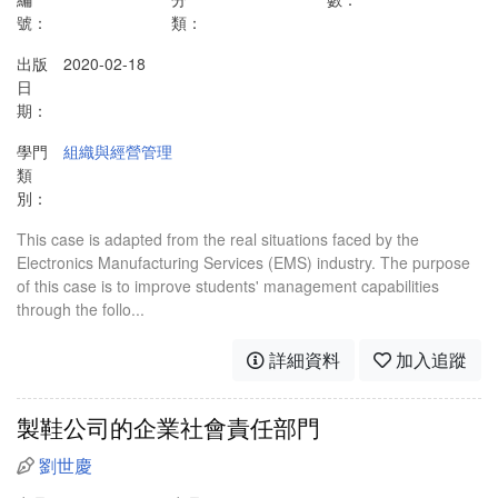
號：
類：
出版
2020-02-18
日
期：
學門
組織與經營管理
類
別：
This case is adapted from the real situations faced by the
Electronics Manufacturing Services (EMS) industry. The purpose
of this case is to improve students' management capabilities
through the follo...
詳細資料
加入追蹤
製鞋公司的企業社會責任部門
劉世慶