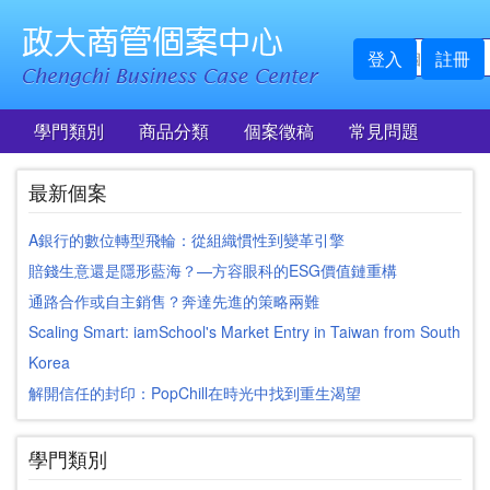
登入
註冊
學門類別
商品分類
個案徵稿
常見問題
最新個案
A銀行的數位轉型飛輪：從組織慣性到變革引擎
賠錢生意還是隱形藍海？—方容眼科的ESG價值鏈重構
通路合作或自主銷售？奔達先進的策略兩難
Scaling Smart: iamSchool's Market Entry in Taiwan from South
Korea
解開信任的封印：PopChill在時光中找到重生渴望
學門類別