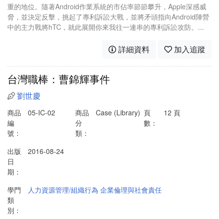
重的地位。隨著Android作業系統的市佔率節節攀升，Apple深感威
脅，並決定反擊，挑起了專利訴訟大戰，並將矛頭指向Android陣營
中的主力戰將hTC，就此展開你來我往一連串的專利訴訟攻防。...
詳細資料
加入追蹤
台灣職棒：曹錦輝事件
劉世慶
商品
05-IC-02
商品
Case (Library)
頁
12 頁
編
分
數：
號：
類：
出版
2016-08-24
日
期：
學門
人力資源管理/組織行為
企業倫理與社會責任
類
別：