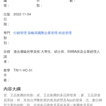
編
分
數：
號：
類：
出版
2022-11-04
日
期：
學門
行銷管理
策略與國際企業管理
科技管理
類
別：
目標
適合層級的學員有:大學生、碩士班、EMBA班及企業經理人
讀
者：
教學
TN11-HC-01
手
冊：
內容大綱
壹、王品集團的初創；貳、王品集團的多品牌發展 ；參、王品原會
員系統；肆、其他台灣餐飲業的會員經營及App的發展；伍、數位轉
型方案的啟動；陸、合併各品牌會員系統為單一集團會員系統