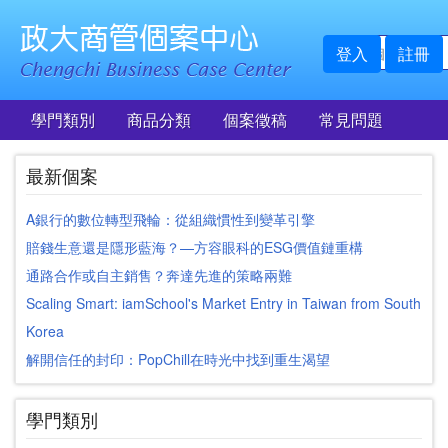
登入
註冊
學門類別
商品分類
個案徵稿
常見問題
最新個案
A銀行的數位轉型飛輪：從組織慣性到變革引擎
賠錢生意還是隱形藍海？—方容眼科的ESG價值鏈重構
通路合作或自主銷售？奔達先進的策略兩難
Scaling Smart: iamSchool's Market Entry in Taiwan from South
Korea
解開信任的封印：PopChill在時光中找到重生渴望
學門類別