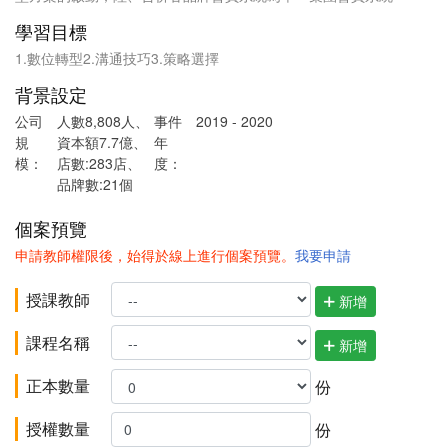
學習目標
1.數位轉型2.溝通技巧3.策略選擇
背景設定
公司
人數8,808人、
事件
2019 - 2020
規
資本額7.7億、
年
模：
店數:283店、
度：
品牌數:21個
個案預覽
申請教師權限後，始得於線上進行個案預覽。
我要申請
授課教師
新增
課程名稱
新增
正本數量
份
授權數量
份