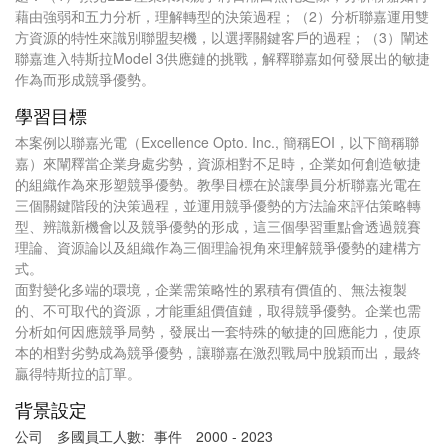
藉由強弱和五力分析，理解轉型的決策過程；（2）分析聯嘉運用雙
方資源的特性來識別聯盟契機，以選擇關鍵客戶的過程；（3）闡述
聯嘉進入特斯拉Model 3供應鏈的挑戰，解釋聯嘉如何發展出的敏捷
作為而形成競爭優勢。
學習目標
本案例以聯嘉光電（Excellence Opto. Inc., 簡稱EOI，以下簡稱聯
嘉）來闡釋當企業身處劣勢，資源相對不足時，企業如何創造敏捷
的組織作為來形塑競爭優勢。教學目標在於讓學員分析聯嘉光電在
三個關鍵階段的決策過程，並運用競爭優勢的方法論來評估策略轉
型、辨識新機會以及競爭優勢的形成，這三個學習重點會透過競賽
理論、資源論以及組織作為三個理論視角來理解競爭優勢的建構方
式。
面對變化多端的環境，企業需策略性的累積有價值的、無法複製
的、不可取代的資源，才能重組價值鏈，取得競爭優勢。企業也需
分析如何因應競爭局勢，發展出一套特殊的敏捷的回應能力，使原
本的相對劣勢成為競爭優勢，讓聯嘉在激烈戰局中脫穎而出，最終
贏得特斯拉的訂單。
背景設定
公司
多國員工人數:
事件
2000 - 2023