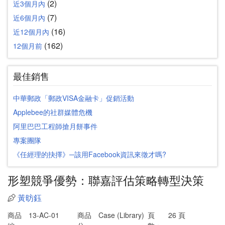
(2)
近3個月內
(7)
近6個月內
(16)
近12個月內
(162)
12個月前
最佳銷售
中華郵政「郵政VISA金融卡」促銷活動
Applebee的社群媒體危機
阿里巴巴工程師搶月餅事件
專案團隊
《任經理的抉擇》─該用Facebook資訊來徵才嗎?
形塑競爭優勢：聯嘉評估策略轉型決策
黃昉鈺
商品
13-AC-01
商品
Case (Library)
頁
26 頁