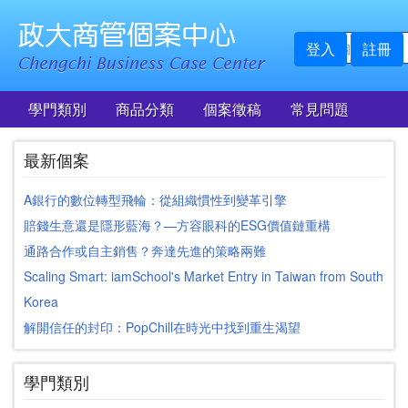
登入
註冊
學門類別
商品分類
個案徵稿
常見問題
最新個案
A銀行的數位轉型飛輪：從組織慣性到變革引擎
賠錢生意還是隱形藍海？—方容眼科的ESG價值鏈重構
通路合作或自主銷售？奔達先進的策略兩難
Scaling Smart: iamSchool's Market Entry in Taiwan from South
Korea
解開信任的封印：PopChill在時光中找到重生渴望
學門類別