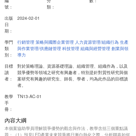
編
分
數：
號：
類：
出版
2024-02-01
日
期：
學門
行銷管理
策略與國際企業管理
人力資源管理/組織行為
生產
類
與作業管理/供應鏈管理
科技管理
組織與經營管理
創業與領
別：
導力
目標
對於策略理論、資源基礎理論、組織管理、組織作為，以及
讀
競爭優勢等領域之研究有興趣者，特別是針對質性研究與個
者：
案研究有興趣的研究生、師長、學者，均為此作品的目標讀
者。
教學
TN13-AC-01
手
冊：
內容大綱
本個案協助學員理解競爭優勢的觀念與作法，教學含括三個重點議
題：（1）預見LED產業未來競爭將日漸白熱化之際，分析聯嘉如何