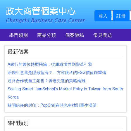
登入
註冊
學門類別
商品分類
個案徵稿
常見問題
最新個案
A銀行的數位轉型飛輪：從組織慣性到變革引擎
賠錢生意還是隱形藍海？—方容眼科的ESG價值鏈重構
通路合作或自主銷售？奔達先進的策略兩難
Scaling Smart: iamSchool's Market Entry in Taiwan from South
Korea
解開信任的封印：PopChill在時光中找到重生渴望
學門類別