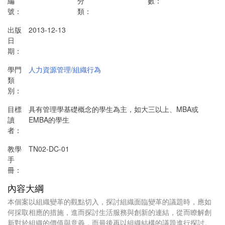
編
分
數：
號：
類：
出版
2013-12-13
日
期：
學門
人力資源管理/組織行為
類
別：
目標
具有管理學基礎概念的學生為主，如大三以上、MBA或
讀
EMBA的學生
者：
教學
TN02-DC-01
手
冊：
內容大綱
本個案以組織變革的觀點切入，探討組織面臨變革的議題時，應如
何採取相應的措施，進而探討生活服務與創新的連結，從而瞭解創
新對於組織的價值與意義，而最後再以組織結構的議題進行探討。