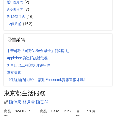
(2)
近3個月內
(7)
近6個月內
(16)
近12個月內
(162)
12個月前
最佳銷售
中華郵政「郵政VISA金融卡」促銷活動
Applebee的社群媒體危機
阿里巴巴工程師搶月餅事件
專案團隊
《任經理的抉擇》─該用Facebook資訊來徵才嗎?
東京都生活服務
陳信宏
林月雲
陳苡任
商品
02-DC-01
商品
Case (Field)
頁
18 頁