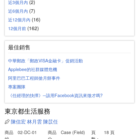
(2)
近3個月內
(7)
近6個月內
(16)
近12個月內
(162)
12個月前
最佳銷售
中華郵政「郵政VISA金融卡」促銷活動
Applebee的社群媒體危機
阿里巴巴工程師搶月餅事件
專案團隊
《任經理的抉擇》─該用Facebook資訊來徵才嗎?
東京都生活服務
陳信宏
林月雲
陳苡任
商品
02-DC-01
商品
Case (Field)
頁
18 頁
編
分
數：