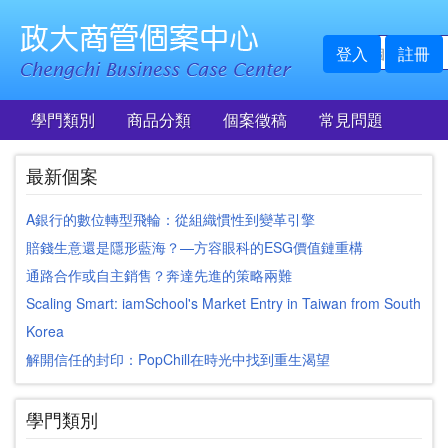
登入
註冊
學門類別
商品分類
個案徵稿
常見問題
最新個案
A銀行的數位轉型飛輪：從組織慣性到變革引擎
賠錢生意還是隱形藍海？—方容眼科的ESG價值鏈重構
通路合作或自主銷售？奔達先進的策略兩難
Scaling Smart: iamSchool's Market Entry in Taiwan from South
Korea
解開信任的封印：PopChill在時光中找到重生渴望
學門類別