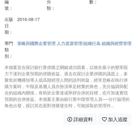
編
分
數：
號：
類：
出版
2016-08-17
日
期：
學門
策略與國際企業管理
人力資源管理/組織行為
組織與經營管理
類
別：
本個案旨在探討銀行業併購之關鍵成功因素，以致在最小的變革阻
力下達到企業預期的併購效益。過去在探討企業併購的議題上，多
聚焦於機構領導人或高階經理人間的談判斡旋，經常忽略在執行併
購方案時，中階及基層人員亦扮演舉足輕重的角色，充分協調與配
合的組織內關係，有助於企業達成寧靜合併的目標，也可加速實現
預期的合併效益。本個案主要由銀行業中階管理人員──分行協理的
角色出發，探討其在面對併購發生時，可能採取的管理作...
詳細資料
加入追蹤