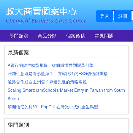
登入
註冊
學門類別
商品分類
個案徵稿
常見問題
最新個案
A銀行的數位轉型飛輪：從組織慣性到變革引擎
賠錢生意還是隱形藍海？—方容眼科的ESG價值鏈重構
通路合作或自主銷售？奔達先進的策略兩難
Scaling Smart: iamSchool's Market Entry in Taiwan from South
Korea
解開信任的封印：PopChill在時光中找到重生渴望
學門類別