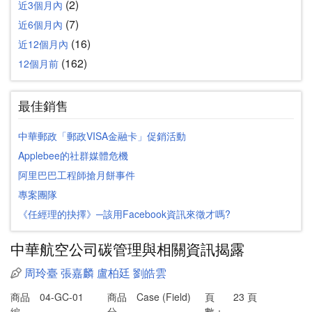
(2)
近3個月內
(7)
近6個月內
(16)
近12個月內
(162)
12個月前
最佳銷售
中華郵政「郵政VISA金融卡」促銷活動
Applebee的社群媒體危機
阿里巴巴工程師搶月餅事件
專案團隊
《任經理的抉擇》─該用Facebook資訊來徵才嗎?
中華航空公司碳管理與相關資訊揭露
周玲臺
張嘉麟
盧柏廷
劉皓雲
商品
04-GC-01
商品
Case (Field)
頁
23 頁
編
分
數：