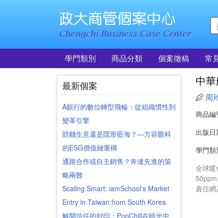
學門類別
商品分類
個案徵稿
常
中華
最新個案
周
A銀行的數位轉型飛輪：從組織慣性到
商品編
變革引擎
出版日
賠錢生意還是隱形藍海？—方容眼科
的ESG價值鏈重構
學門類
通路合作或自主銷售？奔達先進的策
全球暖
略兩難
50p
Scaling Smart: iamSchool's Market
責任網
Entry in Taiwan from South Korea
解開信任的封印：PopChill在時光中