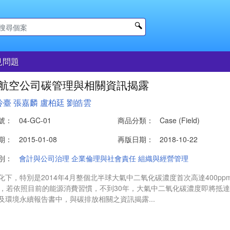
見問題
航空公司碳管理與相關資訊揭露
玲臺
張嘉麟
盧柏廷
劉皓雲
號：
04-GC-01
商品分類：
Case (Field)
期：
2015-01-08
再版日期：
2018-10-22
別：
會計與公司治理
企業倫理與社會責任
組織與經營管理
化下，特別是2014年4月整個北半球大氣中二氧化碳濃度首次高達400pp
pm，若依照目前的能源消費習慣，不到30年，大氣中二氧化碳濃度即將
及環境永續報告書中，與碳排放相關之資訊揭露...