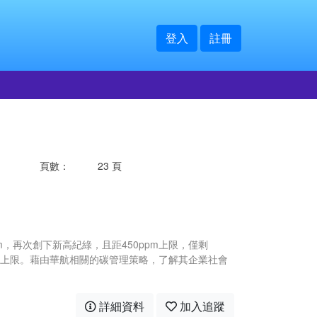
登入
註冊
頁數：
23 頁
m，再次創下新高紀綠，且距450ppm上限，僅剩
抵達上限。藉由華航相關的碳管理策略，了解其企業社會
詳細資料
加入追蹤