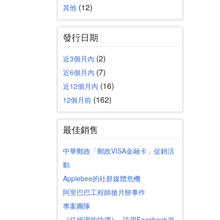
(12)
其他
發行日期
(2)
近3個月內
(7)
近6個月內
(16)
近12個月內
(162)
12個月前
最佳銷售
中華郵政「郵政VISA金融卡」促銷活
動
Applebee的社群媒體危機
阿里巴巴工程師搶月餅事件
專案團隊
《任經理的抉擇》─該用Facebook資