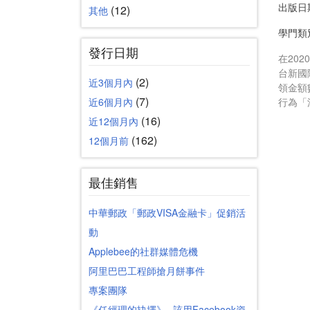
出版日
(12)
其他
學門類
發行日期
在20
台新國
(2)
近3個月內
領金額
(7)
近6個月內
行為「
(16)
近12個月內
(162)
12個月前
最佳銷售
中華郵政「郵政VISA金融卡」促銷活
動
Applebee的社群媒體危機
阿里巴巴工程師搶月餅事件
專案團隊
《任經理的抉擇》─該用Facebook資