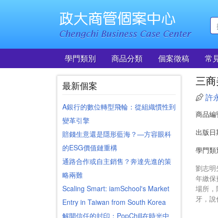
學門類別
商品分類
個案徵稿
常
三商
最新個案
許
A銀行的數位轉型飛輪：從組織慣性到
商品編
變革引擎
出版日
賠錢生意還是隱形藍海？—方容眼科
的ESG價值鏈重構
學門類
通路合作或自主銷售？奔達先進的策
劉志明
略兩難
年繳保
Scaling Smart: iamSchool's Market
場所，
牙，說
Entry in Taiwan from South Korea
解開信任的封印：PopChill在時光中