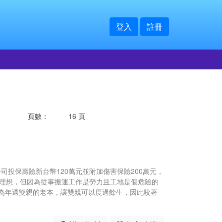
登入
註冊
頁數：
16 頁
司投保壽險新台幣120萬元並附加傷害保險200萬元，
甚理想，但因為從事搬運工作是勞力且工地是個危險的
為年邁雙親的老本，讓雙親可以度過餘生，因此咬著