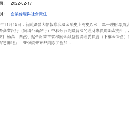
期：
2022-02-17
別：
企業倫理與社會責任
20年11月15日，新聞媒體大幅報導我國金融史上有史以來，單一理財專
際商業銀行（簡稱台新銀行）中和分行高階資深的理財專員周勵宏先生，
數目極高，自然引起金融業主管機關金融監督管理委員會（下稱金管會）
深惡痛絕」，並強調未來裁罰除了會加...